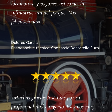
locomotora y vagones, así como, la
infraestructura del parque. Mis
felicitaciones».
Dolores García
Responsable técnico
,
Consorcio Desarrollo Rural
«Muchas gracias José Luis por tu
profesionalidad e ingenio. Estamos muy